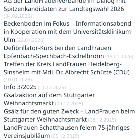
AG der LandFrauenverbände im Dialog mit
Spitzenkandidaten zur Landtagswahl 2026
(04.02.2026)
Beckenboden im Fokus – Informationsabend
in Kooperation mit dem Universitätsklinikum
Ulm
(22.01.2026)
Defibrillator-Kurs bei den LandFrauen
Epfenbach-Spechbach-Eschelbronn
(18.01.2026)
Treffen der Kreis LandFrauen Heidelberg-
Sinsheim mit MdL Dr. Albrecht Schütte (CDU)
(10.01.2026)
Info 3/2025
(11.12.2025)
Gsälzaktion auf dem Stuttgarter
Weihnachtsmarkt
(09.12.2025)
Gsälz für den guten Zweck – LandFrauen beim
Stuttgarter Weihnachtsmarkt
(08.12.2025)
LandFrauen Schatthausen feiern 75-jähriges
Vereinsjubiläum
(05.12.2025)