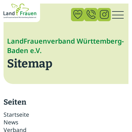
×
2026
News
LandFrauenverband Württemberg-
Baden e.V.
Verband
Sitemap
Politik
Bildung
Gemeinschaft
Seiten
Vor Ort
Startseite
News
Startseite
Verband