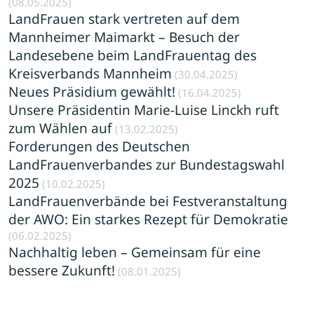
(08.05.2025)
LandFrauen stark vertreten auf dem
Mannheimer Maimarkt – Besuch der
Landesebene beim LandFrauentag des
Kreisverbands Mannheim
(30.04.2025)
Neues Präsidium gewählt!
(16.04.2025)
Unsere Präsidentin Marie-Luise Linckh ruft
zum Wählen auf
(13.02.2025)
Forderungen des Deutschen
LandFrauenverbandes zur Bundestagswahl
2025
(10.02.2025)
LandFrauenverbände bei Festveranstaltung
der AWO: Ein starkes Rezept für Demokratie
(06.02.2025)
Nachhaltig leben – Gemeinsam für eine
bessere Zukunft!
(08.01.2025)