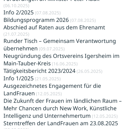
(06.10.2025)
Info 2/2025
(07.08.2025)
Bildungsprogramm 2026
(07.08.2025)
Abschied auf Raten aus dem Ehrenamt
(21.07.2025)
Runder Tisch – Gemeinsam Verantwortung
übernehmen
(09.07.2025)
Neugründung des Ortsvereins Igersheim im
Main-Tauber-Kreis
(16.06.2025)
Tätigkeitsbericht 2023/2024
(26.05.2025)
Info 1/2025
(21.05.2025)
Ausgezeichnetes Engagement für die
LandFrauen
(12.05.2025)
Die Zukunft der Frauen im ländlichen Raum –
Mehr Chancen durch New Work, Künstliche
Intelligenz und Unternehmertum
(12.05.2025)
Sterntreffen der LandFrauen am 23.08.2025