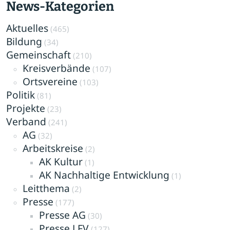
News-Kategorien
Aktuelles
(465)
Bildung
(34)
Gemeinschaft
(210)
Kreisverbände
(107)
Ortsvereine
(103)
Politik
(81)
Projekte
(23)
Verband
(241)
AG
(32)
Arbeitskreise
(2)
AK Kultur
(1)
AK Nachhaltige Entwicklung
(1)
Leitthema
(2)
Presse
(177)
Presse AG
(30)
Presse LFV
(127)