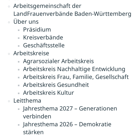
Jobs
Arbeitsgemeinschaft der
LandFrauenverbände Baden-Württemberg
Newsletter
Über uns
Präsidium
Presse
Kreisverbände
Geschäftsstelle
Intern
Arbeitskreise
Agrarsozialer Arbeitskreis
Login
Arbeitskreis Nachhaltige Entwicklung
Arbeitskreis Frau, Familie, Gesellschaft
Mitglied werden
Arbeitskreis Gesundheit
Arbeitskreis Kultur
Leitthema
Jahresthema 2027 – Generationen
verbinden
Jahresthema 2026 – Demokratie
stärken