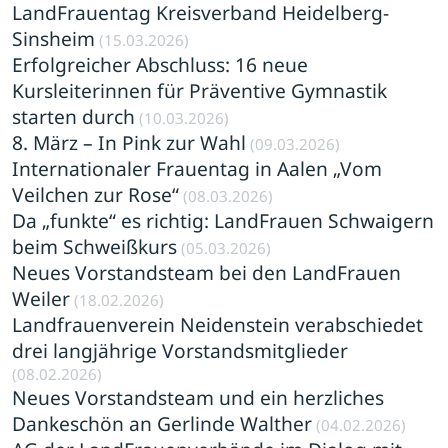
LandFrauentag Kreisverband Heidelberg-
Sinsheim
(15.03.2026)
Erfolgreicher Abschluss: 16 neue
Kursleiterinnen für Präventive Gymnastik
starten durch
(10.03.2026)
8. März – In Pink zur Wahl
(09.03.2026)
Internationaler Frauentag in Aalen „Vom
Veilchen zur Rose“
(08.03.2026)
Da „funkte“ es richtig: LandFrauen Schwaigern
beim Schweißkurs
(05.03.2026)
Neues Vorstandsteam bei den LandFrauen
Weiler
(18.02.2026)
Landfrauenverein Neidenstein verabschiedet
drei langjährige Vorstandsmitglieder
(08.02.2026)
Neues Vorstandsteam und ein herzliches
Dankeschön an Gerlinde Walther
(04.02.2026)