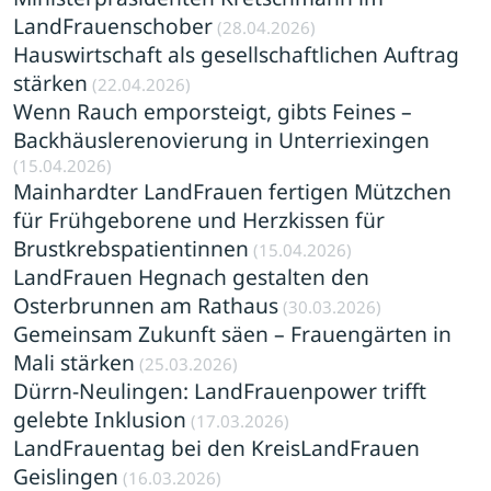
LandFrauenschober
(28.04.2026)
Hauswirtschaft als gesellschaftlichen Auftrag
stärken
(22.04.2026)
Wenn Rauch emporsteigt, gibts Feines –
Backhäuslerenovierung in Unterriexingen
(15.04.2026)
Mainhardter LandFrauen fertigen Mützchen
für Frühgeborene und Herzkissen für
Brustkrebspatientinnen
(15.04.2026)
LandFrauen Hegnach gestalten den
Osterbrunnen am Rathaus
(30.03.2026)
Gemeinsam Zukunft säen – Frauengärten in
Mali stärken
(25.03.2026)
Dürrn-Neulingen: LandFrauenpower trifft
gelebte Inklusion
(17.03.2026)
LandFrauentag bei den KreisLandFrauen
Geislingen
(16.03.2026)