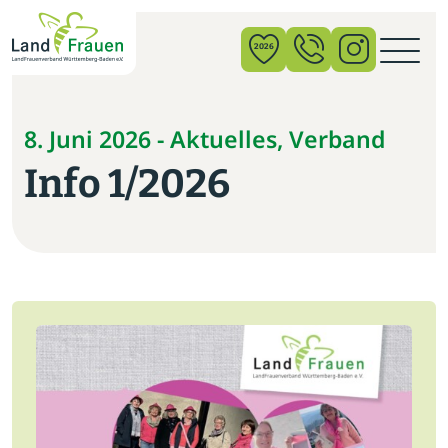
×
2026
News
8. Juni 2026 - Aktuelles, Verband
Info 1/2026
Verband
Politik
Bildung
Gemeinschaft
Vor Ort
Startseite