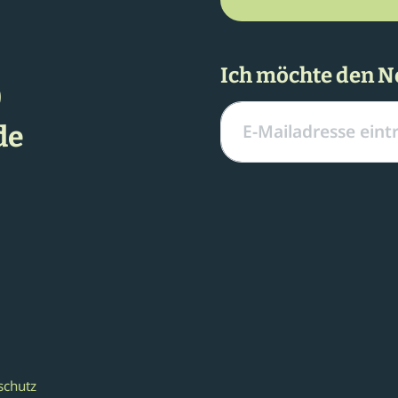
Ich möchte den N
0
de
schutz