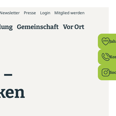
Newsletter
Presse
Login
Mitglied werden
dung
Gemeinschaft
Vor Ort
Politik
Ja
2026
Bildung
Ko
 –
Ehrenamt
Soc
Familie & Beruf
rken
Gesundheit
Ländlicher Raum