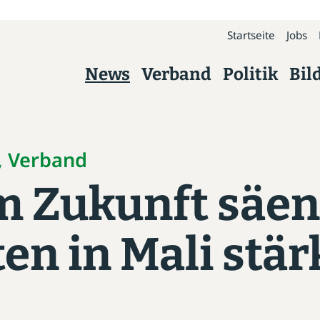
Startseite
Jobs
News
Verband
Politik
Bil
Verband
Über uns
s, Verband
 Zukunft säen
Präsidium
Kreisverbände
en in Mali stä
Geschäftsstelle
Arbeitskreise