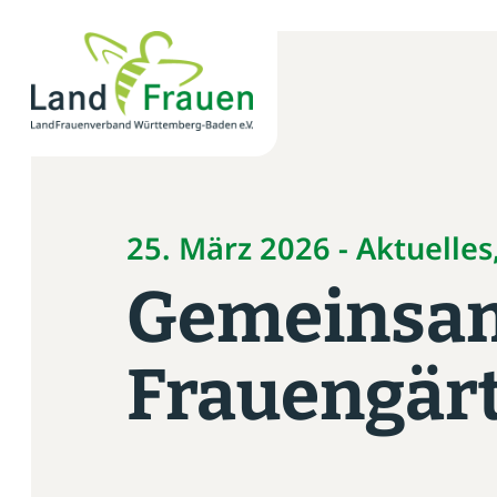
×
News
Verband
25. März 2026 - Aktuelle
Politik
Gemeinsam
Bildung
Frauengärt
Gemeinschaft
Vor Ort