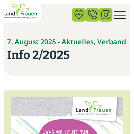
×
2026
News
7. August 2025 - Aktuelles, Verband
Info 2/2025
Verband
Politik
Bildung
Gemeinschaft
Vor Ort
Startseite