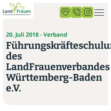
×
2026
News
20. Juli 2018 - Verband
Führungskräfteschulu
Verband
des
Politik
LandFrauenverbandes
Bildung
Württemberg-Baden
Gemeinschaft
e.V.
Vor Ort
Startseite