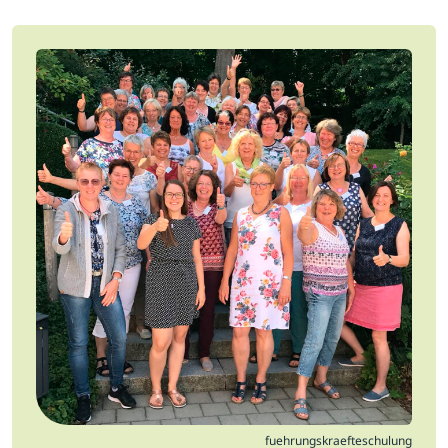
Jobs
Newsletter
Presse
Intern
Login
Mitglied werden
fuehrungskraefteschulung