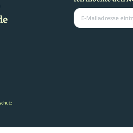
0
de
schutz