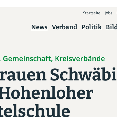
Startseite
Jobs
News
Verband
Politik
Bil
Verband
Über uns
s, Gemeinschaft, Kreisverbände
Frauen Schwäbi
Präsidium
Kreisverbände
r Hohenloher
Geschäftsstelle
telschule
Arbeitskreise