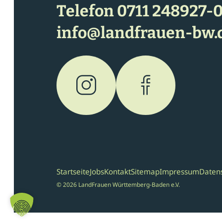
Telefon
0711 248927-
info@landfrauen-bw.
Startseite
Jobs
Kontakt
Sitemap
Impressum
Daten
© 2026 LandFrauen Württemberg-Baden e.V.