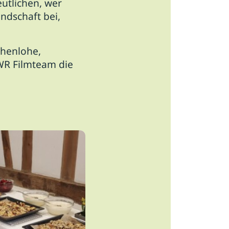
utlichen, wer
andschaft bei,
ohenlohe,
SWR Filmteam die