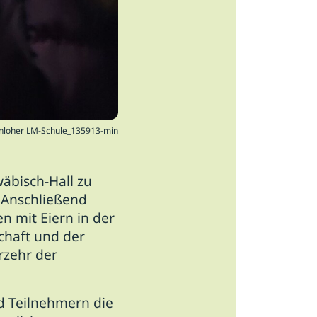
nloher LM-Schule_135913-min
äbisch-Hall zu
.
Anschließend
 mit Eiern in der
chaft und der
rzehr der
d Teilnehmern die