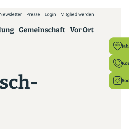
Newsletter
Presse
Login
Mitglied werden
dung
Gemeinschaft
Vor Ort
Politik
Ja
2026
Bildung
Ko
sch-
Ehrenamt
Soc
Familie & Beruf
Gesundheit
Ländlicher Raum