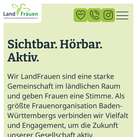
×
2026
Sichtbar. Hörbar.
News
Aktiv.
Verband
Politik
Wir LandFrauen sind eine starke
Bildung
Gemeinschaft im ländlichen Raum
und geben Frauen eine Stimme. Als
Gemeinschaft
größte Frauenorganisation Baden-
Vor Ort
Württembergs verbinden wir Vielfalt
und Engagement, um die Zukunft
Startseite
unserer Gesellschaft aktiv