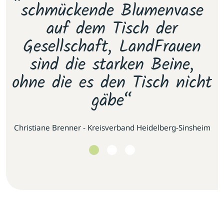
e
schmückende Blumenvase
s
.
auf dem Tisch der
E
as
Gesellschaft, LandFrauen
u
sind die starken Beine,
ohne die es den Tisch nicht
gäbe“
se
Christiane Brenner - Kreisverband Heidelberg-Sinsheim