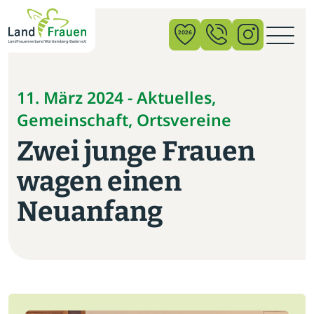
×
2026
News
11. März 2024 - Aktuelles,
Gemeinschaft, Ortsvereine
Verband
Zwei junge Frauen
Politik
wagen einen
Bildung
Neuanfang
Gemeinschaft
Vor Ort
Startseite