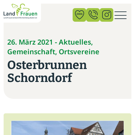
×
2026
News
26. März 2021 - Aktuelles,
Gemeinschaft, Ortsvereine
Verband
Osterbrunnen
Politik
Schorndorf
Bildung
Gemeinschaft
Vor Ort
Startseite