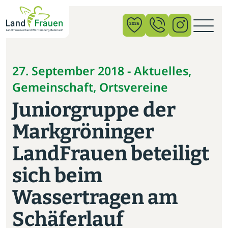
×
2026
News
27. September 2018 - Aktuelles,
Gemeinschaft, Ortsvereine
Verband
Juniorgruppe der
Politik
Markgröninger
Bildung
LandFrauen beteiligt
Gemeinschaft
sich beim
Vor Ort
Wassertragen am
Startseite
Schäferlauf