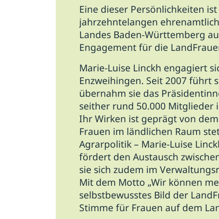
Eine dieser Persönlichkeiten is
jahrzehntelangen ehrenamtlich
Landes Baden-Württemberg ausg
Engagement für die LandFraue
Marie-Luise Linckh engagiert si
Enzweihingen. Seit 2007 führt
übernahm sie das Präsidentin
seither rund 50.000 Mitglieder 
Ihr Wirken ist geprägt von de
Frauen im ländlichen Raum stet
Agrarpolitik – Marie-Luise Linc
fördert den Austausch zwische
sie sich zudem im Verwaltungs
Mit dem Motto „Wir können meh
selbstbewusstes Bild der LandFr
Stimme für Frauen auf dem Land