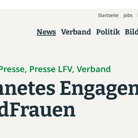
Startseite
Jobs
News
Verband
Politik
Bil
Verband
Über uns
 Presse, Presse LFV, Verband
hnetes Engage
Präsidium
Kreisverbände
ndFrauen
Geschäftsstelle
Arbeitskreise