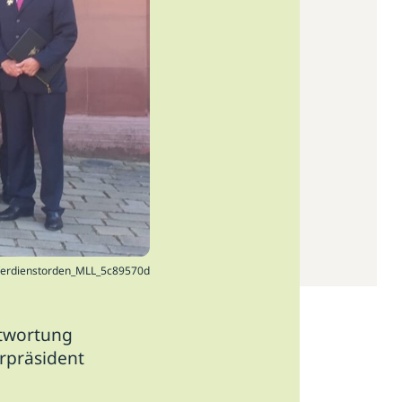
Verdienstorden_MLL_5c89570d
ntwortung
rpräsident