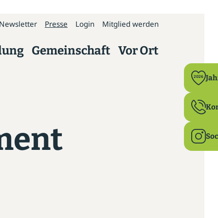
Newsletter
Presse
Login
Mitglied werden
dung
Gemeinschaft
Vor Ort
Politik
Ja
2026
Bildung
Ko
ment
Ehrenamt
Soc
Familie & Beruf
Gesundheit
Ländlicher Raum