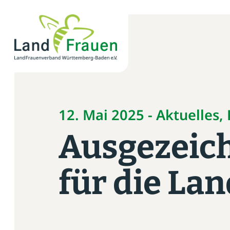
×
News
Verband
12. Mai 2025 - Aktuelles,
Politik
Ausgezeic
Bildung
für die La
Gemeinschaft
Vor Ort