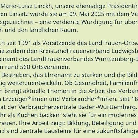
t Marie-Luise Linckh, unsere ehemalige Präsidentin
en Einsatz wurde sie am 09. Mai 2025 mit dem V
ezeichnet – eine verdiente Würdigung für über 
n und den ländlichen Raum.
ch seit 1991 als Vorsitzende des LandFrauen-Orts
 sie zudem den KreisLandFrauenverband Ludwigsb
nenamt des LandFrauenverbandes Württemberg-Ba
in rund 560 Ortsvereinen.
m Bestreben, das Ehrenamt zu stärken und die Bi
ig weiterzuentwickeln. Ob Gesundheit, Familienf
kh bringt aktuelle Themen in die Arbeit des Verba
n Erzeuger*innen und Verbraucher*innen. Seit 18
rat der Verbraucherzentrale Baden-Württemberg.
r als Kuchen backen“ steht sie für ein modernes
auen. Ihre Arbeit zeigt: Bildung, Beteiligung und
 sind zentrale Bausteine für eine zukunftsfähige