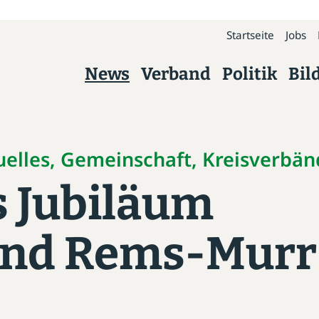
Startseite
Jobs
News
Verband
Politik
Bil
Verband
Über uns
uelles, Gemeinschaft, Kreisverbä
s Jubiläum
Präsidium
Kreisverbände
and Rems-Murr
Geschäftsstelle
Arbeitskreise