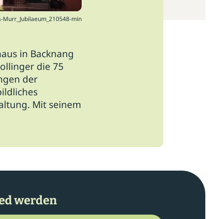
s-Murr_Jubilaeum_210548-min
haus in Backnang
ollinger die 75
ngen der
ildliches
altung. Mit seinem
ied werden