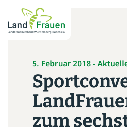
×
News
Verband
5. Februar 2018 - Aktuell
Politik
Sportconve
Bildung
LandFraue
Gemeinschaft
Vor Ort
zum sechs