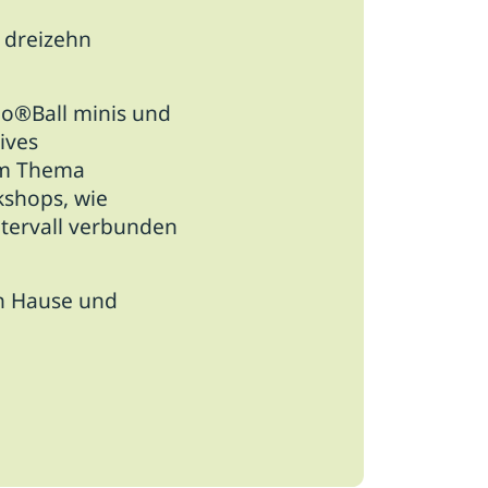
 dreizehn
.
do®Ball minis und
ives
dem Thema
kshops, wie
ntervall verbunden
h Hause und