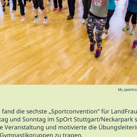
bb_sportco
and die sechste „Sportconvention“ für LandFra
g und Sonntag im SpOrt Stuttgart/Neckarpark st
ie Veranstaltung und motivierte die Übungsleiteri
e Gymnastikgruppen zu tragen.