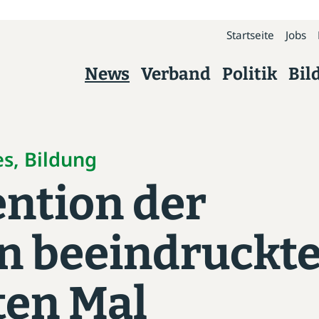
Startseite
Jobs
News
Verband
Politik
Bil
Verband
Über uns
es, Bildung
ntion der
Präsidium
Kreisverbände
n beeindruckt
Geschäftsstelle
ten Mal
Arbeitskreise