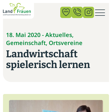
×
2026
News
18. Mai 2020 - Aktuelles,
Gemeinschaft, Ortsvereine
Verband
Landwirtschaft
Politik
spielerisch lernen
Bildung
Gemeinschaft
Vor Ort
Startseite