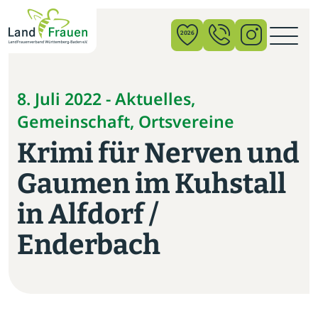
×
2026
News
8. Juli 2022 - Aktuelles,
Gemeinschaft, Ortsvereine
Verband
Krimi für Nerven und
Politik
Gaumen im Kuhstall
Bildung
in Alfdorf /
Gemeinschaft
Enderbach
Vor Ort
Startseite