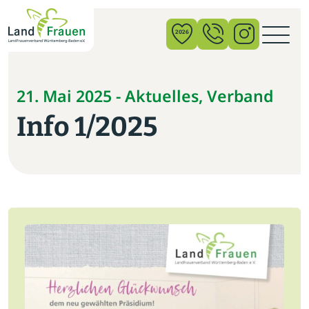
×
2026
News
21. Mai 2025 - Aktuelles, Verband
Info 1/2025
Verband
Politik
Bildung
Gemeinschaft
Vor Ort
Startseite