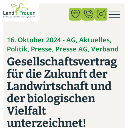
×
2026
News
16. Oktober 2024 - AG, Aktuelles,
Politik, Presse, Presse AG, Verband
Verband
Gesellschaftsvertrag
Politik
für die Zukunft der
Bildung
Landwirtschaft und
Gemeinschaft
der biologischen
Vor Ort
Vielfalt
Startseite
unterzeichnet!