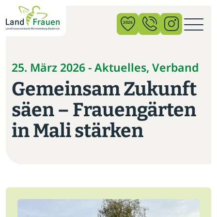
×
2026
News
25. März 2026 - Aktuelles, Verband
Gemeinsam Zukunft
Verband
säen – Frauengärten
Politik
in Mali stärken
Bildung
Gemeinschaft
Vor Ort
Startseite