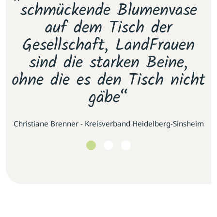
e
schmückende Blumenvase
s
.
auf dem Tisch der
E
as
Gesellschaft, LandFrauen
u
sind die starken Beine,
ohne die es den Tisch nicht
gäbe“
se
Christiane Brenner - Kreisverband Heidelberg-Sinsheim