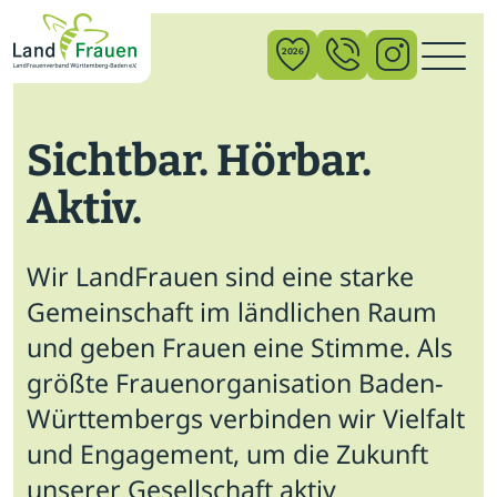
×
2026
Sichtbar. Hörbar.
News
Aktiv.
Verband
Politik
Wir LandFrauen sind eine starke
Bildung
Gemeinschaft im ländlichen Raum
und geben Frauen eine Stimme. Als
Gemeinschaft
größte Frauenorganisation Baden-
Vor Ort
Württembergs verbinden wir Vielfalt
und Engagement, um die Zukunft
Startseite
unserer Gesellschaft aktiv