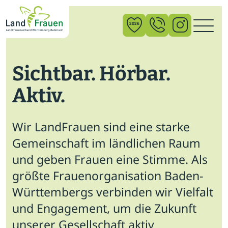
×
2026
Sichtbar. Hörbar.
News
Aktiv.
Verband
Politik
Wir LandFrauen sind eine starke
Bildung
Gemeinschaft im ländlichen Raum
und geben Frauen eine Stimme. Als
Gemeinschaft
größte Frauenorganisation Baden-
Vor Ort
Württembergs verbinden wir Vielfalt
und Engagement, um die Zukunft
Startseite
unserer Gesellschaft aktiv