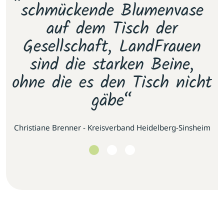
e
schmückende Blumenvase
s
.
auf dem Tisch der
E
as
Gesellschaft, LandFrauen
u
sind die starken Beine,
ohne die es den Tisch nicht
gäbe“
se
Christiane Brenner - Kreisverband Heidelberg-Sinsheim