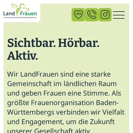
×
2026
Sichtbar. Hörbar.
News
Aktiv.
Verband
Politik
Wir LandFrauen sind eine starke
Bildung
Gemeinschaft im ländlichen Raum
und geben Frauen eine Stimme. Als
Gemeinschaft
größte Frauenorganisation Baden-
Vor Ort
Württembergs verbinden wir Vielfalt
und Engagement, um die Zukunft
Startseite
unserer Gesellschaft aktiv