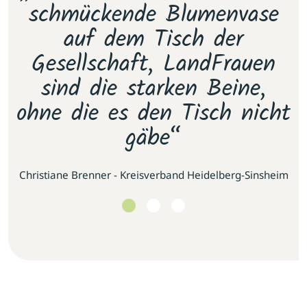
e
schmückende Blumenvase
s
.
auf dem Tisch der
E
as
Gesellschaft, LandFrauen
u
sind die starken Beine,
ohne die es den Tisch nicht
gäbe“
se
Christiane Brenner - Kreisverband Heidelberg-Sinsheim