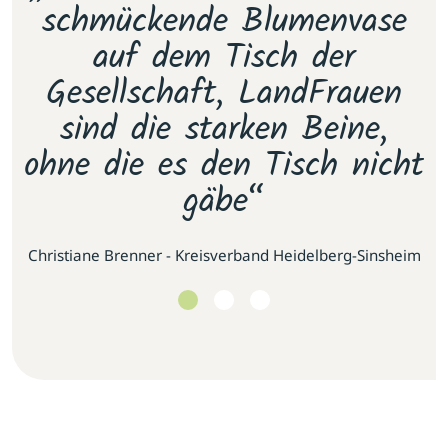
e
schmückende Blumenvase
s
.
auf dem Tisch der
E
as
Gesellschaft, LandFrauen
u
sind die starken Beine,
ohne die es den Tisch nicht
gäbe“
se
Christiane Brenner - Kreisverband Heidelberg-Sinsheim