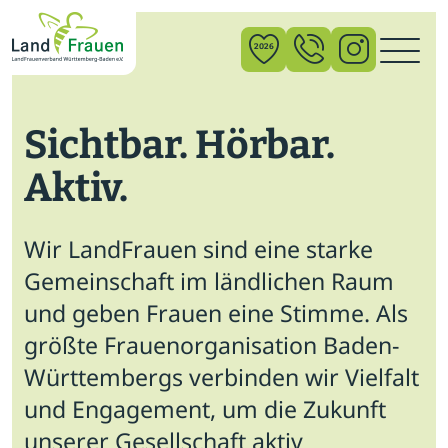
×
2026
Sichtbar. Hörbar.
News
Aktiv.
Verband
Politik
Wir LandFrauen sind eine starke
Bildung
Gemeinschaft im ländlichen Raum
und geben Frauen eine Stimme. Als
Gemeinschaft
größte Frauenorganisation Baden-
Vor Ort
Württembergs verbinden wir Vielfalt
und Engagement, um die Zukunft
Startseite
unserer Gesellschaft aktiv