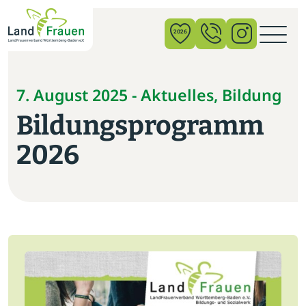
×
2026
News
7. August 2025 - Aktuelles, Bildung
Bildungsprogramm
Verband
2026
Politik
Bildung
Gemeinschaft
Vor Ort
Startseite