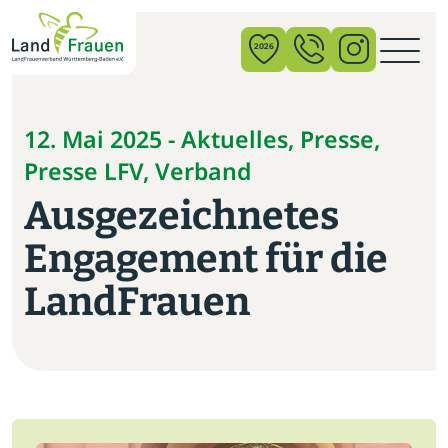
×
2026
News
12. Mai 2025 - Aktuelles, Presse,
Presse LFV, Verband
Verband
Ausgezeichnetes
Politik
Engagement für die
Bildung
LandFrauen
Gemeinschaft
Vor Ort
Startseite