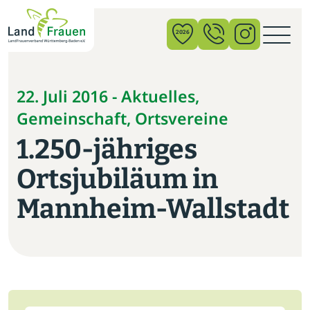
×
2026
News
22. Juli 2016 - Aktuelles,
Gemeinschaft, Ortsvereine
Verband
1.250-jähriges
Politik
Ortsjubiläum in
Bildung
Mannheim-Wallstadt
Gemeinschaft
Vor Ort
Startseite