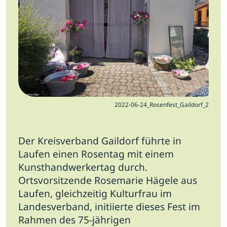
Jobs
Newsletter
Presse
Intern
Login
2022-06-24_Rosenfest_Gaildorf_2
Mitglied werden
Der Kreisverband Gaildorf führte in
Laufen einen Rosentag mit einem
Kunsthandwerkertag durch.
Ortsvorsitzende Rosemarie Hägele aus
Laufen, gleichzeitig Kulturfrau im
Landesverband, initiierte dieses Fest im
Rahmen des 75-jährigen