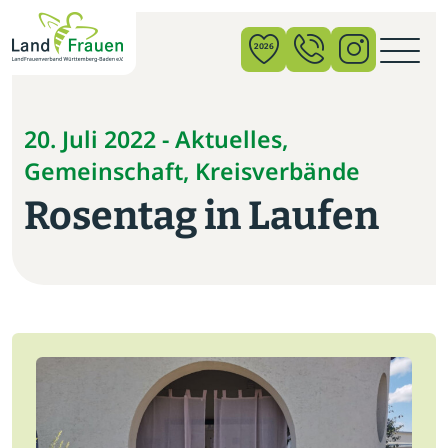
×
2026
News
20. Juli 2022 - Aktuelles,
Gemeinschaft, Kreisverbände
Verband
Rosentag in Laufen
Politik
Bildung
Gemeinschaft
Vor Ort
Startseite