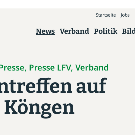
Startseite
Jobs
News
Verband
Politik
Bil
Verband
Über uns
, Presse, Presse LFV, Verband
treffen auf
Präsidium
Kreisverbände
t Köngen
Geschäftsstelle
Arbeitskreise