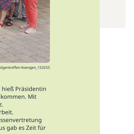
ligentreffen-Koengen_153255
hieß Präsidentin
llkommen. Mit
z.
beit.
ressenvertretung
s gab es Zeit für