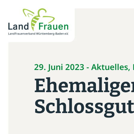
×
News
Verband
29. Juni 2023 - Aktuelles
Politik
Ehemaligen
Bildung
Schlossgu
Gemeinschaft
Vor Ort