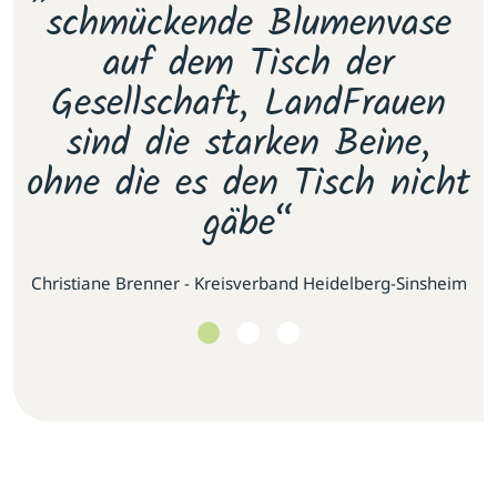
e
schmückende Blumenvase
s
.
auf dem Tisch der
E
as
Gesellschaft, LandFrauen
u
sind die starken Beine,
ohne die es den Tisch nicht
gäbe“
se
Christiane Brenner - Kreisverband Heidelberg-Sinsheim