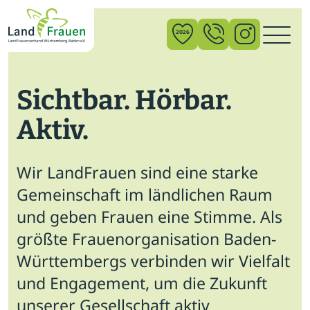
×
2026
Sichtbar. Hörbar.
News
Aktiv.
Verband
Politik
Wir LandFrauen sind eine starke
Bildung
Gemeinschaft im ländlichen Raum
und geben Frauen eine Stimme. Als
Gemeinschaft
größte Frauenorganisation Baden-
Vor Ort
Württembergs verbinden wir Vielfalt
und Engagement, um die Zukunft
Startseite
unserer Gesellschaft aktiv