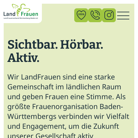
×
2026
Sichtbar. Hörbar.
News
Aktiv.
Verband
Politik
Wir LandFrauen sind eine starke
Bildung
Gemeinschaft im ländlichen Raum
und geben Frauen eine Stimme. Als
Gemeinschaft
größte Frauenorganisation Baden-
Vor Ort
Württembergs verbinden wir Vielfalt
und Engagement, um die Zukunft
Startseite
unserer Gesellschaft aktiv