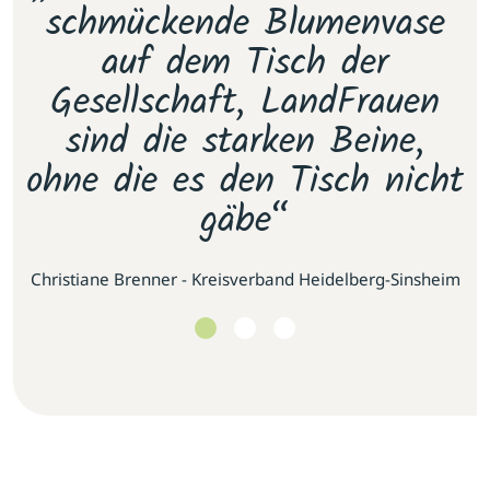
e
schmückende Blumenvase
s
.
auf dem Tisch der
E
as
Gesellschaft, LandFrauen
u
sind die starken Beine,
ohne die es den Tisch nicht
gäbe“
se
Christiane Brenner - Kreisverband Heidelberg-Sinsheim