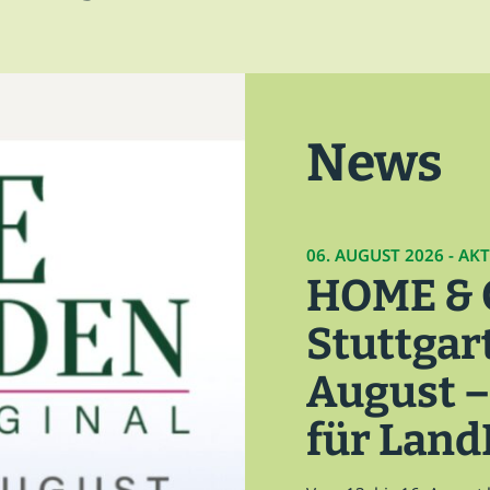
Leitthema
Presse
News
06. AUGUST 2026 - AK
HOME &
Stuttgart
August –
für Land