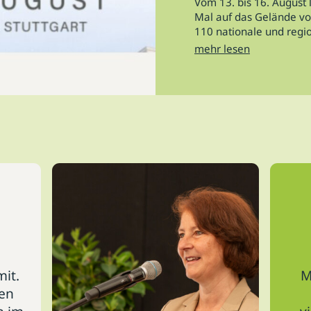
Vom 13. bis 16. Augus
Mal auf das Gelände von
110 nationale und region
mehr lesen
mit.
M
gen