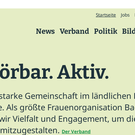
Startseite
Jobs
News
Verband
Politik
Bil
Verband
örbar. Aktiv.
Über uns
Präsidium
 starke Gemeinschaft im ländliche
Kreisverbände
. Als größte Frauenorganisation B
Geschäftsstelle
ir Vielfalt und Engagement, um di
Arbeitskreise
 mitzugestalten.
Der Verband