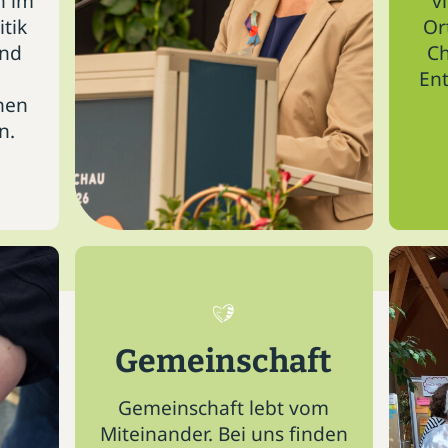
n im
v
itik
Or
und
Ch
En
nen
n.
Gemeinschaft
Gemeinschaft lebt vom
Miteinander. Bei uns finden