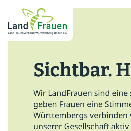
×
News
Verband
Sichtbar. H
Politik
Bildung
Wir LandFrauen sind eine
Gemeinschaft
geben Frauen eine Stimme
Württembergs verbinden w
Vor Ort
unserer Gesellschaft aktiv