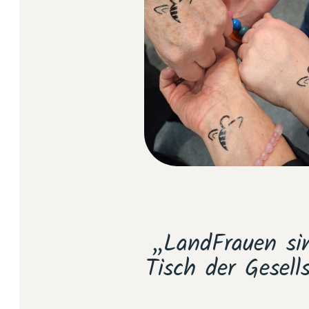
t und die
„LandFrauen si
s etwas Neues:
Tisch der Gesell
träge – die