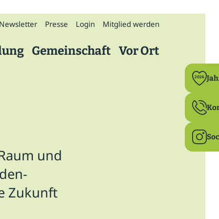
Newsletter
Presse
Login
Mitglied werden
dung
Gemeinschaft
Vor Ort
Politik
Ja
2026
Bildung
Ko
Ehrenamt
Soc
n Raum und
Familie & Beruf
aden-
Gesundheit
e Zukunft
Ländlicher Raum