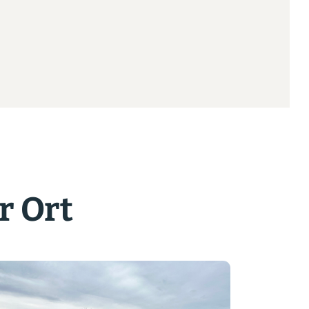
r Ort