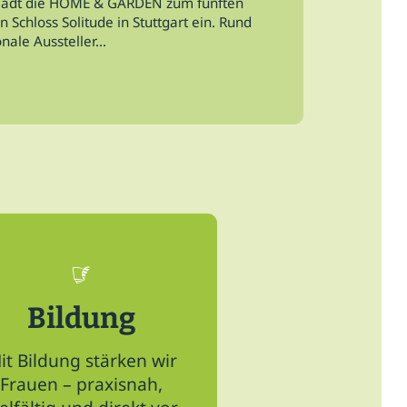
t lädt die HOME & GARDEN zum fünften
 Schloss Solitude in Stuttgart ein. Rund
ale Aussteller...
Mehr News hier
Bildung
it Bildung stärken wir
Frauen – praxisnah,