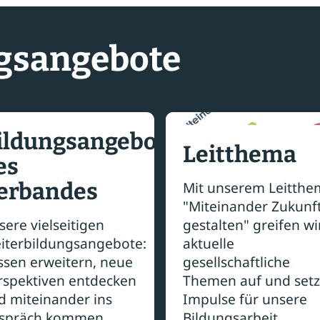
gsangebote
ildungsangebote
Leitthema
es
erbandes
Mit unserem Leitthe
"Miteinander Zukunf
sere vielseitigen
gestalten" greifen wi
iterbildungsangebote:
aktuelle
ssen erweitern, neue
gesellschaftliche
rspektiven entdecken
Themen auf und set
d miteinander ins
Impulse für unsere
spräch kommen.
Bildungsarbeit.