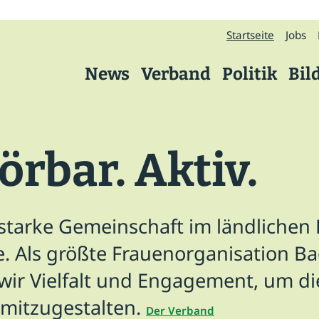
Startseite
Jobs
News
Verband
Politik
Bil
Verband
örbar. Aktiv.
Über uns
Präsidium
 starke Gemeinschaft im ländliche
Kreisverbände
. Als größte Frauenorganisation B
Geschäftsstelle
ir Vielfalt und Engagement, um di
Arbeitskreise
 mitzugestalten.
Der Verband