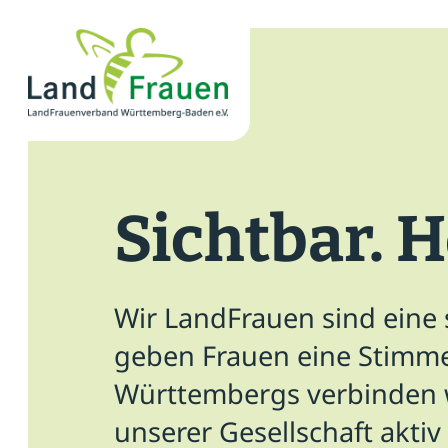
×
News
Verband
Sichtbar. H
Politik
Bildung
Wir LandFrauen sind eine
Gemeinschaft
geben Frauen eine Stimme
Württembergs verbinden w
Vor Ort
unserer Gesellschaft aktiv