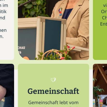
n im
v
itik
Or
und
Ch
En
nen
n.
Gemeinschaft
Gemeinschaft lebt vom