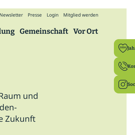
Newsletter
Presse
Login
Mitglied werden
dung
Gemeinschaft
Vor Ort
Politik
Ja
2026
Bildung
Ko
Ehrenamt
Soc
n Raum und
Familie & Beruf
aden-
Gesundheit
e Zukunft
Ländlicher Raum