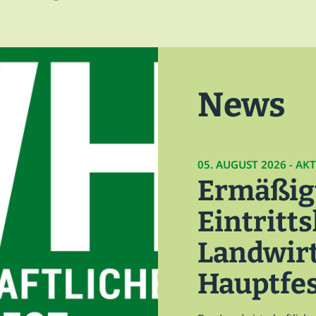
Leitthema
Presse
News
05. AUGUST 2026 - AK
Ermäßig
Eintritt
Landwirt
Hauptfes