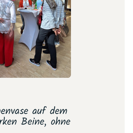
menvase auf dem
„Für mich ist
arken Beine, ohne
den Rahmen 
mi