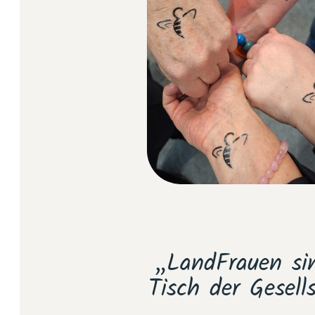
t und die
„LandFrauen si
s etwas Neues:
Tisch der Gesell
träge – die