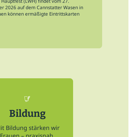
 Hauptfest (LWH) findet vom 27.
er 2026 auf dem Cannstatter Wasen in
auen können ermäßigte Eintrittskarten
Mehr News hier
Bildung
it Bildung stärken wir
Frauen – praxisnah,