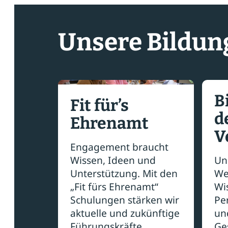
Unsere Bildun
B
Fit für’s
d
Ehrenamt
V
Engagement braucht
Wissen, Ideen und
Un
Unterstützung. Mit den
We
„Fit fürs Ehrenamt“
Wi
Schulungen stärken wir
Pe
aktuelle und zukünftige
un
Führungskräfte.
Ge