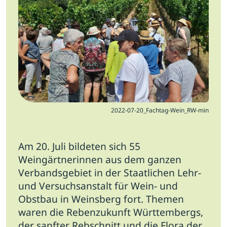
Jobs
Newsletter
Presse
Intern
Login
2022-07-20_Fachtag-Wein_RW-min
Mitglied werden
Am 20. Juli bildeten sich 55
Weingärtnerinnen aus dem ganzen
Verbandsgebiet in der Staatlichen Lehr-
und Versuchsanstalt für Wein- und
Obstbau in Weinsberg fort.
Themen
waren die Rebenzukunft Württembergs,
der sanfter Rebschnitt und die Flora der