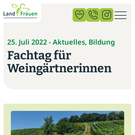
×
2026
News
25. Juli 2022 - Aktuelles, Bildung
Fachtag für
Verband
Weingärtnerinnen
Politik
Bildung
Gemeinschaft
Vor Ort
Startseite