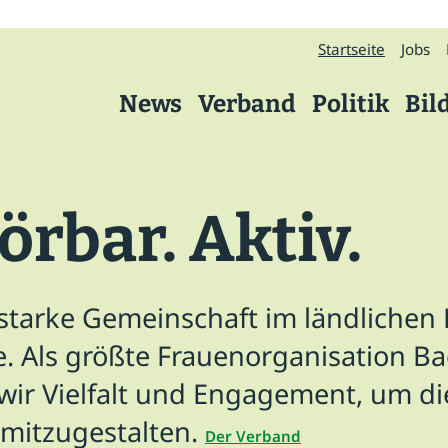
Startseite
Jobs
News
Verband
Politik
Bil
Verband
örbar. Aktiv.
Über uns
Präsidium
 starke Gemeinschaft im ländliche
Kreisverbände
. Als größte Frauenorganisation B
Geschäftsstelle
ir Vielfalt und Engagement, um di
Arbeitskreise
 mitzugestalten.
Der Verband