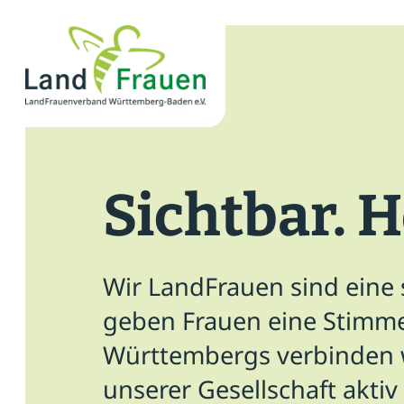
×
News
Verband
Sichtbar. H
Politik
Bildung
Wir LandFrauen sind eine
Gemeinschaft
geben Frauen eine Stimme
Württembergs verbinden w
Vor Ort
unserer Gesellschaft aktiv