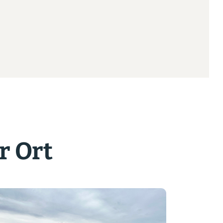
r Ort