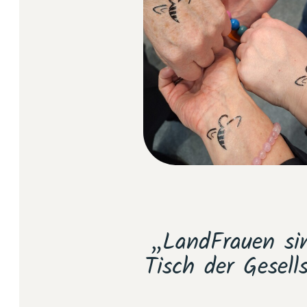
t und die
„LandFrauen si
s etwas Neues:
Tisch der Gesell
träge – die