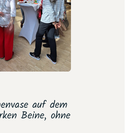
menvase auf dem
„Für mich ist
arken Beine, ohne
den Rahmen 
mi