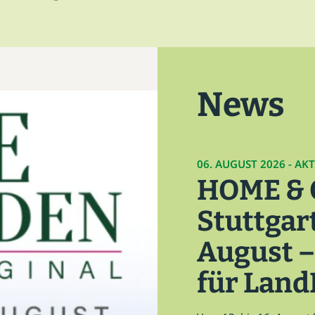
Leitthema
Presse
News
06. AUGUST 2026 - AK
HOME &
Stuttgart
August –
für Land