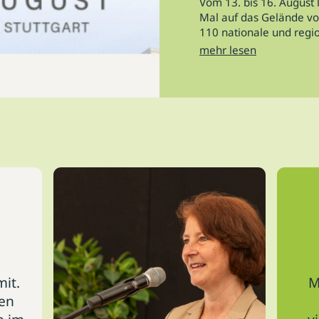
Vom 13. bis 16. Augus
Mal auf das Gelände von
110 nationale und region
mehr lesen
mit.
M
gen