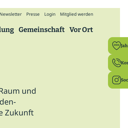
Newsletter
Presse
Login
Mitglied werden
dung
Gemeinschaft
Vor Ort
Politik
Ja
2026
Bildung
Ko
Ehrenamt
Soc
n Raum und
Familie & Beruf
aden-
Gesundheit
e Zukunft
Ländlicher Raum