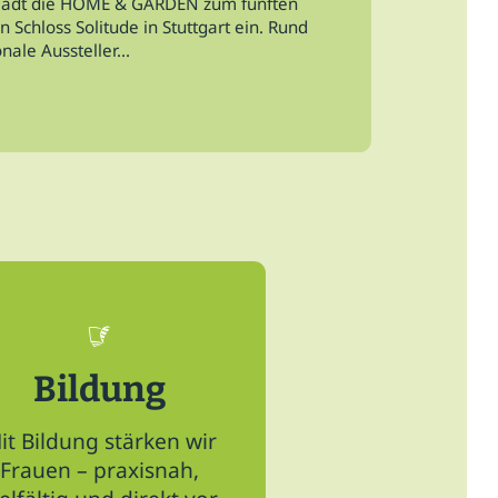
t lädt die HOME & GARDEN zum fünften
 Schloss Solitude in Stuttgart ein. Rund
ale Aussteller...
Mehr News hier
Bildung
it Bildung stärken wir
Frauen – praxisnah,