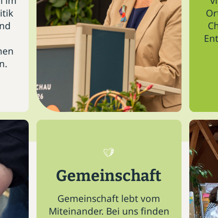
n im
v
itik
Or
und
Ch
En
nen
n.
Gemeinschaft
Gemeinschaft lebt vom
Miteinander. Bei uns finden