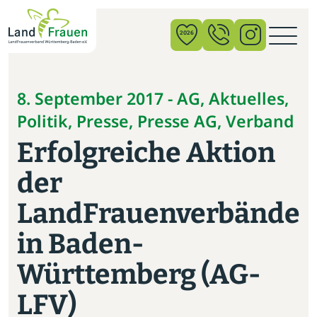
×
2026
News
8. September 2017 - AG, Aktuelles,
Politik, Presse, Presse AG, Verband
Verband
Erfolgreiche Aktion
Politik
der
Bildung
LandFrauenverbände
Gemeinschaft
in Baden-
Vor Ort
Württemberg (AG-
Startseite
LFV)