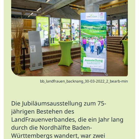
Jobs
Newsletter
Presse
Intern
Login
Mitglied werden
bb_landfrauen_backnang_30-03-2022_2_bearb-min
Die Jubiläumsausstellung zum 75-
jährigen Bestehen des
LandFrauenverbandes, die ein Jahr lang
durch die Nordhälfte Baden-
Württembergs wandert, war zwei