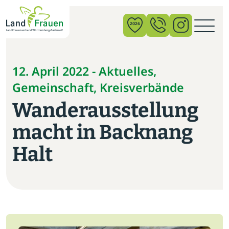
×
2026
News
12. April 2022 - Aktuelles,
Gemeinschaft, Kreisverbände
Verband
Wanderausstellung
Politik
macht in Backnang
Bildung
Halt
Gemeinschaft
Vor Ort
Startseite