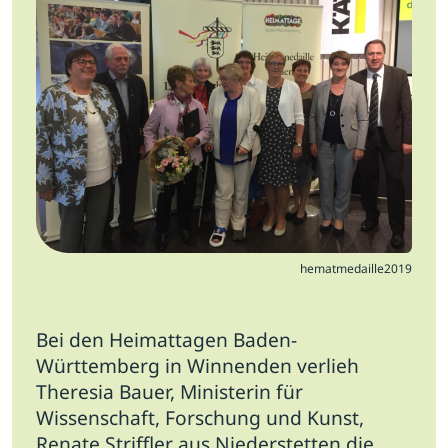
Jobs
Newsletter
Presse
Intern
Login
Mitglied werden
hematmedaille2019
Bei den Heimattagen Baden-
Württemberg in Winnenden verlieh
Theresia Bauer, Ministerin für
Wissenschaft, Forschung und Kunst,
Renate Striffler aus Niederstetten die