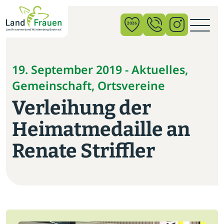
×
2026
News
19. September 2019 - Aktuelles,
Gemeinschaft, Ortsvereine
Verband
Verleihung der
Politik
Heimatmedaille an
Bildung
Renate Striffler
Gemeinschaft
Vor Ort
Startseite