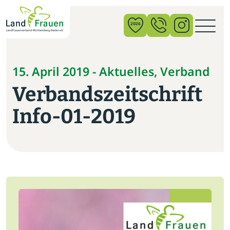
×
2026
News
15. April 2019 - Aktuelles, Verband
Verbandszeitschrift
Verband
Info-01-2019
Politik
Bildung
Gemeinschaft
Vor Ort
Startseite