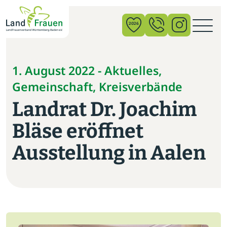
×
2026
News
1. August 2022 - Aktuelles,
Gemeinschaft, Kreisverbände
Verband
Landrat Dr. Joachim
Politik
Bläse eröffnet
Bildung
Ausstellung in Aalen
Gemeinschaft
Vor Ort
Startseite