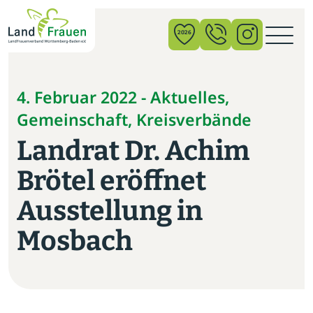
×
2026
News
4. Februar 2022 - Aktuelles,
Gemeinschaft, Kreisverbände
Verband
Landrat Dr. Achim
Politik
Brötel eröffnet
Bildung
Ausstellung in
Gemeinschaft
Mosbach
Vor Ort
Startseite