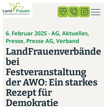
×
2026
News
6. Februar 2025 - AG, Aktuelles,
Presse, Presse AG, Verband
Verband
LandFrauenverbände
Politik
bei
Bildung
Festveranstaltung
Gemeinschaft
der AWO: Ein starkes
Vor Ort
Rezept für
Startseite
Demokratie