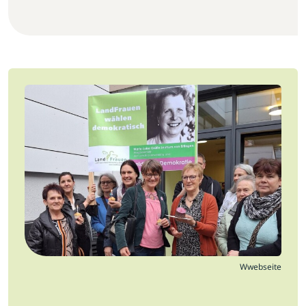
Jobs
Newsletter
Presse
Intern
Login
Mitglied werden
Wwebseite