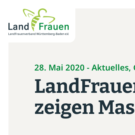
×
News
Verband
28. Mai 2020 - Aktuelles
Politik
LandFraue
Bildung
zeigen Ma
Gemeinschaft
Vor Ort