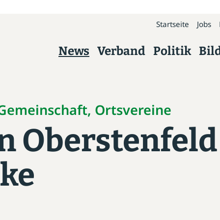
Startseite
Jobs
News
Verband
Politik
Bil
Verband
Über uns
, Gemeinschaft, Ortsvereine
n Oberstenfeld
Präsidium
Kreisverbände
ske
Geschäftsstelle
Arbeitskreise