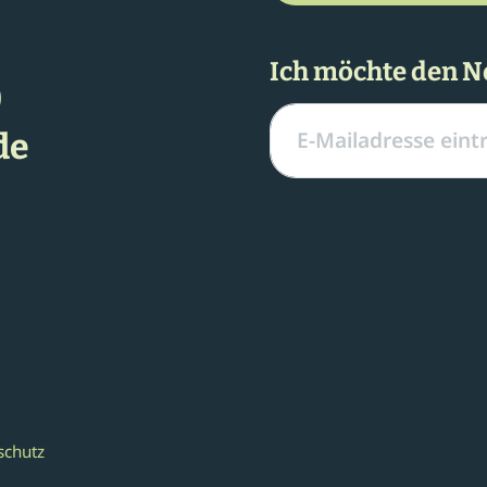
Ich möchte den N
0
de
schutz