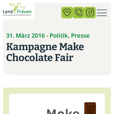
×
2026
News
31. März 2016 - Politik, Presse
Kampagne Make
Verband
Chocolate Fair
Politik
Bildung
Gemeinschaft
Vor Ort
Startseite