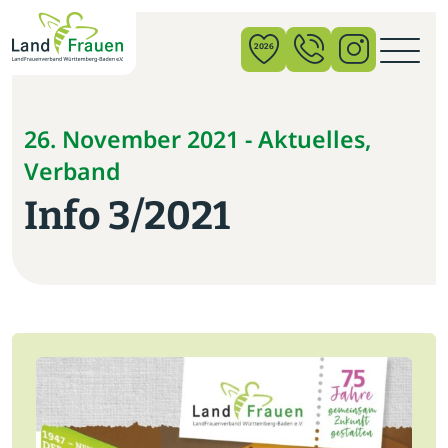
×
2026
News
26. November 2021 - Aktuelles,
Verband
Verband
Info 3/2021
Politik
Bildung
Gemeinschaft
Vor Ort
Startseite