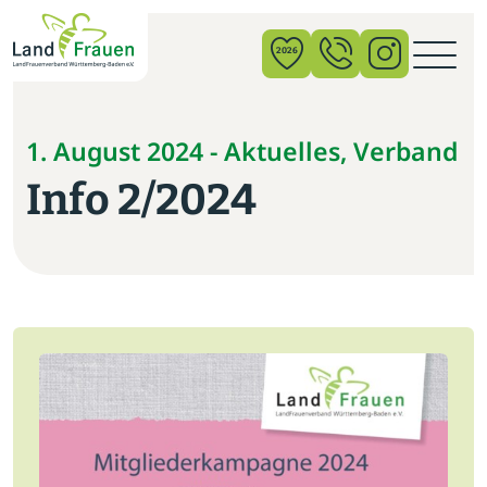
×
2026
News
1. August 2024 - Aktuelles, Verband
Info 2/2024
Verband
Politik
Bildung
Gemeinschaft
Vor Ort
Startseite