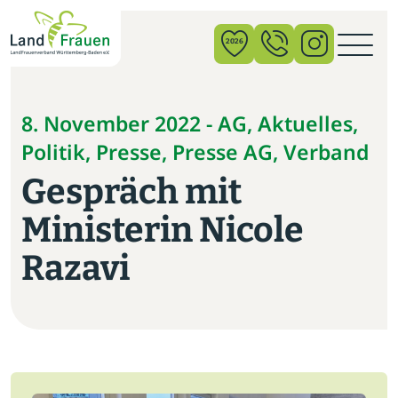
×
2026
News
8. November 2022 - AG, Aktuelles,
Politik, Presse, Presse AG, Verband
Verband
Gespräch mit
Politik
Ministerin Nicole
Bildung
Razavi
Gemeinschaft
Vor Ort
Startseite