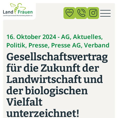
×
2026
News
16. Oktober 2024 - AG, Aktuelles,
Politik, Presse, Presse AG, Verband
Verband
Gesellschaftsvertrag
Politik
für die Zukunft der
Bildung
Landwirtschaft und
Gemeinschaft
der biologischen
Vor Ort
Vielfalt
Startseite
unterzeichnet!