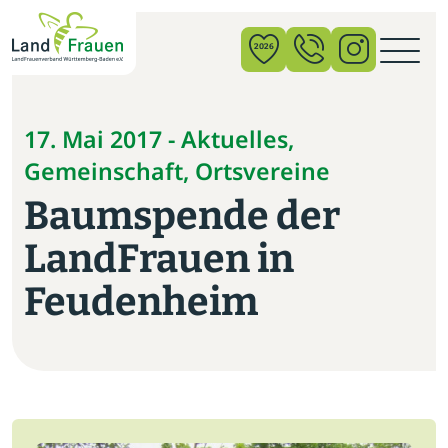
×
2026
News
17. Mai 2017 - Aktuelles,
Gemeinschaft, Ortsvereine
Verband
Baumspende der
Politik
LandFrauen in
Bildung
Feudenheim
Gemeinschaft
Vor Ort
Startseite