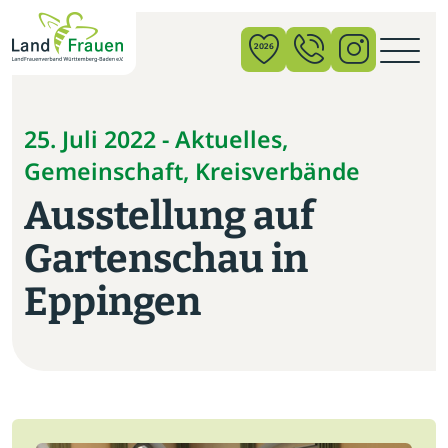
×
2026
News
25. Juli 2022 - Aktuelles,
Gemeinschaft, Kreisverbände
Verband
Ausstellung auf
Politik
Gartenschau in
Bildung
Eppingen
Gemeinschaft
Vor Ort
Startseite