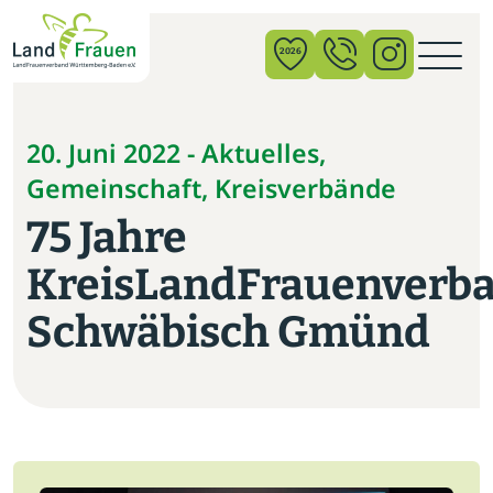
×
2026
News
20. Juni 2022 - Aktuelles,
Gemeinschaft, Kreisverbände
Verband
75 Jahre
Politik
KreisLandFrauenverb
Bildung
Schwäbisch Gmünd
Gemeinschaft
Vor Ort
Startseite