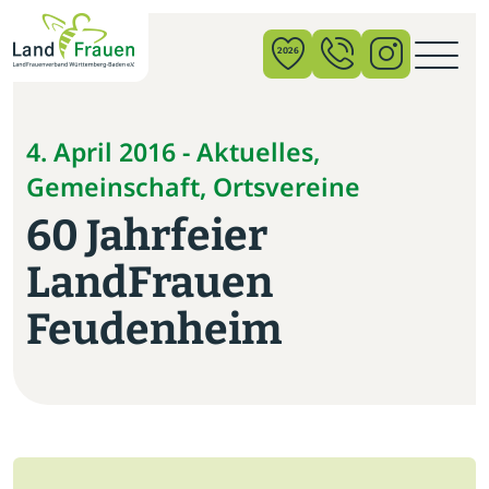
×
2026
News
4. April 2016 - Aktuelles,
Gemeinschaft, Ortsvereine
Verband
60 Jahrfeier
Politik
LandFrauen
Bildung
Feudenheim
Gemeinschaft
Vor Ort
Startseite