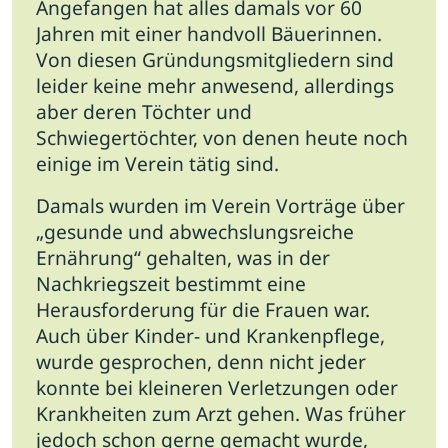
Angefangen hat alles damals vor 60
Jobs
Jahren mit einer handvoll Bäuerinnen.
Von diesen Gründungsmitgliedern sind
Newsletter
leider keine mehr anwesend, allerdings
aber deren Töchter und
Presse
Schwiegertöchter, von denen heute noch
Intern
einige im Verein tätig sind.
Damals wurden im Verein Vorträge über
Login
„gesunde und abwechslungsreiche
Mitglied werden
Ernährung“ gehalten, was in der
Nachkriegszeit bestimmt eine
Herausforderung für die Frauen war.
Auch über Kinder- und Krankenpflege,
wurde gesprochen, denn nicht jeder
konnte bei kleineren Verletzungen oder
Krankheiten zum Arzt gehen. Was früher
jedoch schon gerne gemacht wurde,